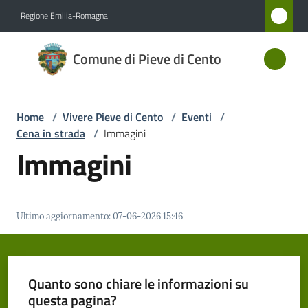
Vai al contenuto
Vai alla navigazione
Vai al footer
Regione Emilia-Romagna
Comune
Comune di Pieve di Cento
di Pieve
di Cento
Home
/
Vivere Pieve di Cento
/
Eventi
/
Cena in strada
/
Immagini
Amministrazione
Immagini
Novità
Ultimo aggiornamento
:
07-06-2026 15:46
Servizi
Vivere
Pieve
Quanto sono chiare le informazioni su
di
questa pagina?