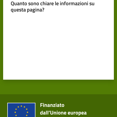
Cento
Quanto sono chiare le informazioni su
Menu selezionato
questa pagina?
Valuta da 1 a 5 stelle
Amministrazione
Trasparente
Tutti
gli
argomenti...
Seguici
su