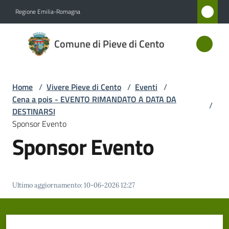
Vai al contenuto
Vai alla navigazione
Vai al footer
Regione Emilia-Romagna
Comune
Comune di Pieve di Cento
di Pieve
di Cento
Home
/
Vivere Pieve di Cento
/
Eventi
/
Cena a pois - EVENTO RIMANDATO A DATA DA
/
Amministrazione
DESTINARSI
Sponsor Evento
Sponsor Evento
Novità
Servizi
Ultimo aggiornamento
:
10-06-2026 12:27
Vivere
Pieve
di