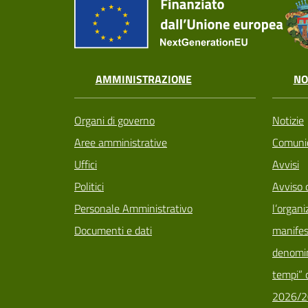
AMMINISTRAZIONE
NO
Organi di governo
Notizie
Aree amministrative
Comunic
Uffici
Avvisi
Politici
Avviso 
Personale Amministrativo
l’organi
Documenti e dati
manifes
denomin
tempi” d
2026/2