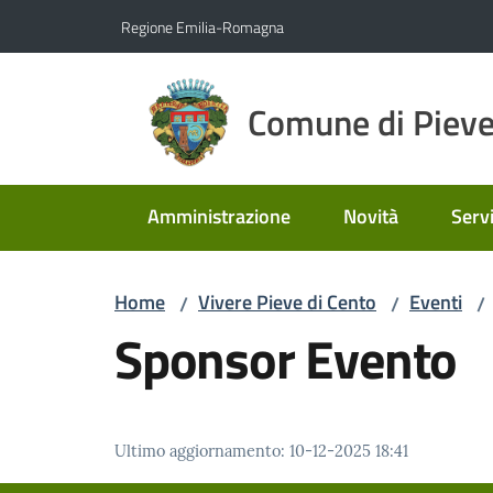
Vai al contenuto
Vai alla navigazione
Vai al footer
Regione Emilia-Romagna
Comune di Pieve
Amministrazione
Novità
Servi
Home
Vivere Pieve di Cento
Eventi
/
/
/
Sponsor Evento
Ultimo aggiornamento
:
10-12-2025 18:41