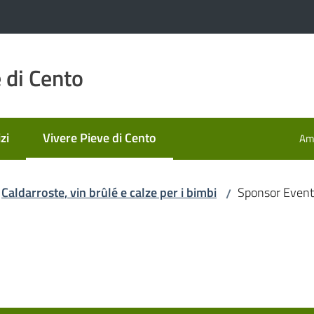
 di Cento
zi
Vivere Pieve di Cento
Amm
Menu selezionato
Caldarroste, vin brûlé e calze per i bimbi
Sponsor Even
/