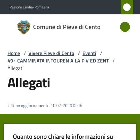
Vai al contenuto
Vai alla navigazione
Vai al footer
Regione Emilia-Romagna
Comune
Comune di Pieve di Cento
di Pieve
di Cento
Home
/
Vivere Pieve di Cento
/
Eventi
/
49° CAMMINATA INTOUREN A LA PIV ED ZENT
/
Amministrazione
Allegati
Allegati
Novità
Servizi
Ultimo aggiornamento
:
11-02-2026 09:15
Vivere
Pieve
di
Quanto sono chiare le informazioni su