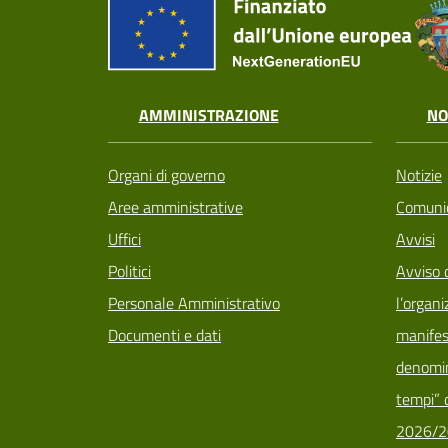
AMMINISTRAZIONE
NO
Organi di governo
Notizie
Aree amministrative
Comunic
Uffici
Avvisi
Politici
Avviso 
Personale Amministrativo
l’organi
Documenti e dati
manifes
denomin
tempi” d
2026/2