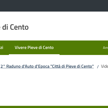
 di Cento
zi
Vivere Pieve di Cento
Amm
Menu selezionato
2° Raduno d'Auto d'Epoca "Città di Pieve di Cento"
Vid
/