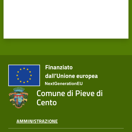
Cento
Amministrazione
Trasparente
Tutti
gli
argomenti...
Comune di Pieve di
Cento
Seguici
su
AMMINISTRAZIONE