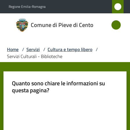
Vai al contenuto
Vai alla navigazione
Vai al footer
Regione Emilia-Romagna
Comune
Comune di Pieve di Cento
di Pieve
di Cento
Home
/
Servizi
/
Cultura e tempo libero
/
Servizi Culturali - Biblioteche
Amministrazione
Novità
Quanto sono chiare le informazioni su
questa pagina?
Servizi
Menu selezionato
Valuta da 1 a 5 stelle
Vivere
Pieve
di