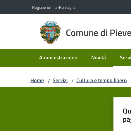
Vai al contenuto
Vai alla navigazione
Vai al footer
Regione Emilia-Romagna
Comune di Pieve
Amministrazione
Novità
Servi
Menu
Home
Servizi
Cultura e tempo libero
/
/
Qu
pa
Valut