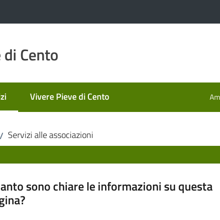
 di Cento
zi
Vivere Pieve di Cento
Amm
 selezionato
Servizi alle associazioni
/
anto sono chiare le informazioni su questa
gina?
a da 1 a 5 stelle