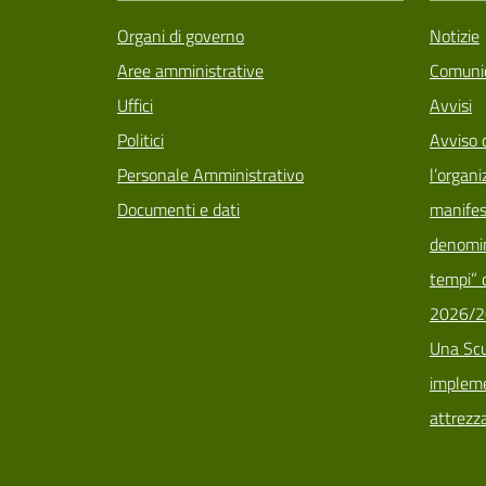
Organi di governo
Notizie
Aree amministrative
Comunic
Uffici
Avvisi
Politici
Avviso 
Personale Amministrativo
l’organi
Documenti e dati
manifes
denomin
tempi” d
2026/2
Una Scu
implemen
attrezz