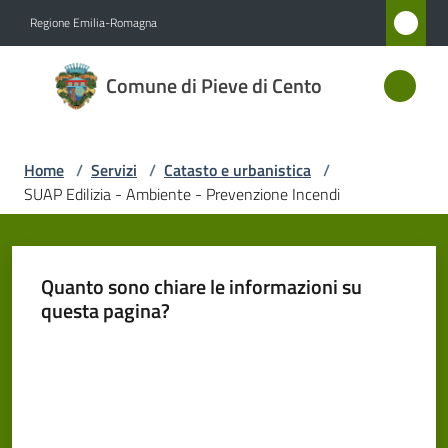
Vai al contenuto
Vai alla navigazione
Vai al footer
Regione Emilia-Romagna
Comune
Comune di Pieve di Cento
di Pieve
di Cento
Home
/
Servizi
/
Catasto e urbanistica
/
SUAP Edilizia - Ambiente - Prevenzione Incendi
Amministrazione
Novità
Quanto sono chiare le informazioni su
questa pagina?
Servizi
Menu selezionato
Valuta da 1 a 5 stelle
Vivere
Pieve
di