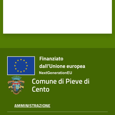
Cento
Amministrazione
Trasparente
Tutti
gli
argomenti...
Comune di Pieve di
Cento
Seguici
su
AMMINISTRAZIONE