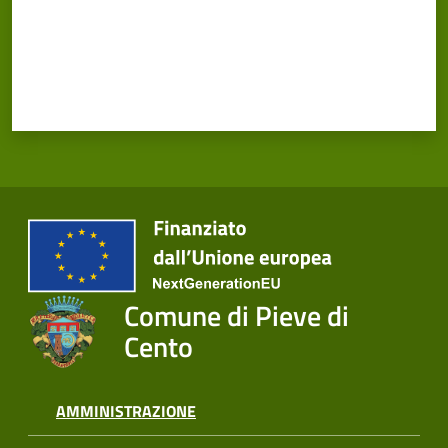
Cento
Amministrazione
Trasparente
Tutti
gli
argomenti...
Comune di Pieve di
Cento
Seguici
su
AMMINISTRAZIONE