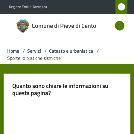
Vai al contenuto
Vai alla navigazione
Vai al footer
Regione Emilia-Romagna
Comune
Comune di Pieve di Cento
di Pieve
di Cento
Home
/
Servizi
/
Catasto e urbanistica
/
Sportello pratiche sismiche
Amministrazione
Novità
Quanto sono chiare le informazioni su
questa pagina?
Servizi
Menu selezionato
Valuta da 1 a 5 stelle
Vivere
Pieve
di