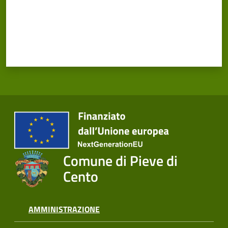
Cento
Amministrazione
Trasparente
Tutti
gli
argomenti...
Comune di Pieve di
Cento
Seguici
su
AMMINISTRAZIONE