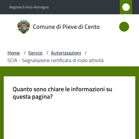
Vai al contenuto
Vai alla navigazione
Vai al footer
Regione Emilia-Romagna
Comune
Comune di Pieve di Cento
di Pieve
di Cento
Home
/
Servizi
/
Autorizzazioni
/
SCIA - Segnalazione certificata di inizio attività
Amministrazione
Novità
Quanto sono chiare le informazioni su
questa pagina?
Servizi
Menu selezionato
Valuta da 1 a 5 stelle
Vivere
Pieve
di