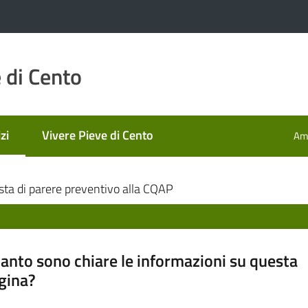
 di Cento
zi
Vivere Pieve di Cento
Amm
 selezionato
sta di parere preventivo alla CQAP
anto sono chiare le informazioni su questa
gina?
a da 1 a 5 stelle