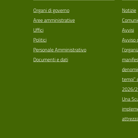
Organi di governo
Notizie
Aree amministrative
Comunic
Uffici
Avvisi
Politici
Avviso 
Personale Amministrativo
l’organi
Documenti e dati
manifes
denomin
tempi” d
2026/2
Una Scu
implemen
attrezz