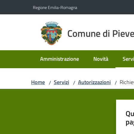
Vai al contenuto
Vai alla navigazione
Vai al footer
Regione Emilia-Romagna
Comune di Pieve
Amministrazione
Novità
Servi
Menu
Home
Servizi
Autorizzazioni
Richie
/
/
/
Qu
pa
Valut