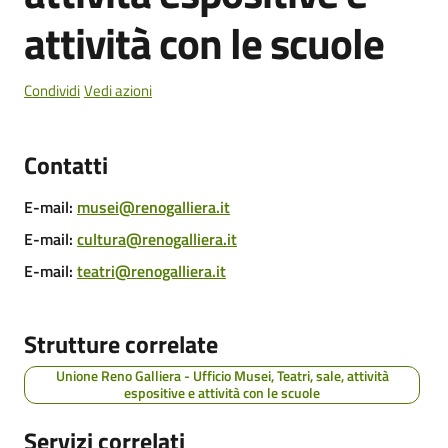
Cento
attività con le scuole
Condividi
Vedi azioni
Amministrazione
Trasparente
Contatti
Tutti
E-mail
:
musei@renogalliera.it
gli
E-mail
:
cultura@renogalliera.it
argomenti...
E-mail
:
teatri@renogalliera.it
Strutture correlate
Seguici
su
Unione Reno Galliera - Ufficio Musei, Teatri, sale, attività
espositive e attività con le scuole
Servizi correlati