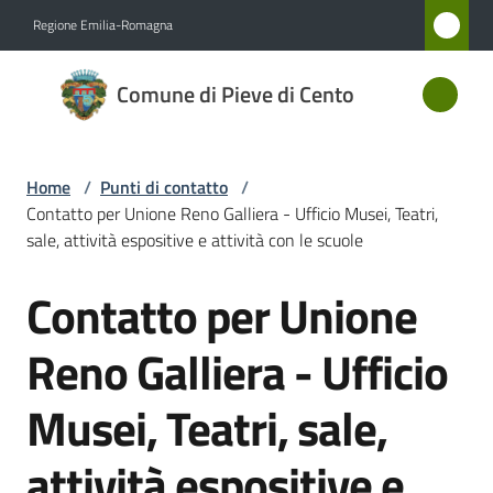
Vai al contenuto
Vai alla navigazione
Vai al footer
Regione Emilia-Romagna
Comune
Comune di Pieve di Cento
di Pieve
di Cento
Home
/
Punti di contatto
/
Contatto per Unione Reno Galliera - Ufficio Musei, Teatri,
Amministrazione
sale, attività espositive e attività con le scuole
Contatto per Unione
Novità
Salta al contenuto
Reno Galliera - Ufficio
Servizi
Musei, Teatri, sale,
Vivere
Pieve
attività espositive e
di