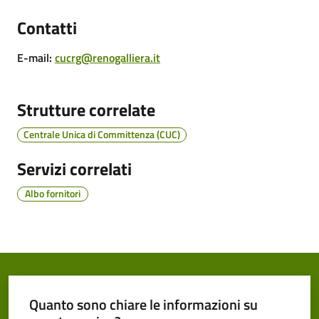
Cento
Contatti
E-mail
:
cucrg@renogalliera.it
Amministrazione
Strutture correlate
Trasparente
Centrale Unica di Committenza (CUC)
Tutti
gli
Servizi correlati
argomenti...
Albo fornitori
Seguici
su
Quanto sono chiare le informazioni su