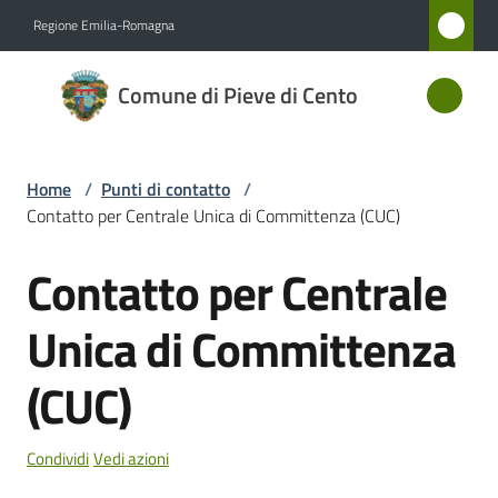
Vai al contenuto
Vai alla navigazione
Vai al footer
Regione Emilia-Romagna
Comune
Comune di Pieve di Cento
di Pieve
di Cento
Home
/
Punti di contatto
/
Contatto per Centrale Unica di Committenza (CUC)
Amministrazione
Contatto per Centrale
Salta al contenuto
Novità
Unica di Committenza
Servizi
(CUC)
Vivere
Pieve
Condividi
Vedi azioni
di