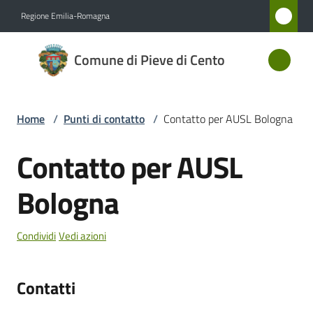
Vai al contenuto
Vai alla navigazione
Vai al footer
Regione Emilia-Romagna
Comune
Comune di Pieve di Cento
di Pieve
di Cento
Home
/
Punti di contatto
/
Contatto per AUSL Bologna
Amministrazione
Contatto per AUSL
Salta al contenuto
Novità
Bologna
Servizi
Condividi
Vedi azioni
Vivere
Pieve
Contatti
di