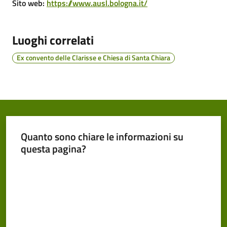
Cento
Sito web
:
https://www.ausl.bologna.it/
Luoghi correlati
Ex convento delle Clarisse e Chiesa di Santa Chiara
Amministrazione
Trasparente
Tutti
gli
argomenti...
Quanto sono chiare le informazioni su
questa pagina?
Valuta da 1 a 5 stelle
Seguici
su