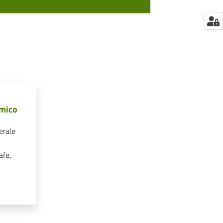
omico
erale
afe,