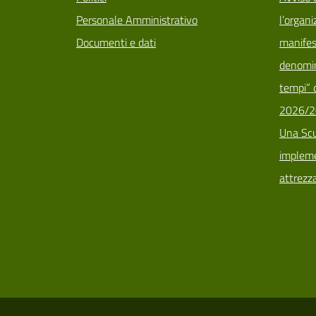
Personale Amministrativo
l’organi
Documenti e dati
manifes
denomin
tempi” d
2026/2
Una Scu
implemen
attrezz