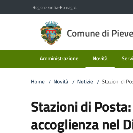
Vai al contenuto
Vai alla navigazione
Vai al footer
Regione Emilia-Romagna
Comune di Pieve
Amministrazione
Novità
Servi
Menu selezionato
Home
Novità
Notizie
Stazioni di Po
/
/
/
Salta al contenuto
Stazioni di Posta:
accoglienza nel D