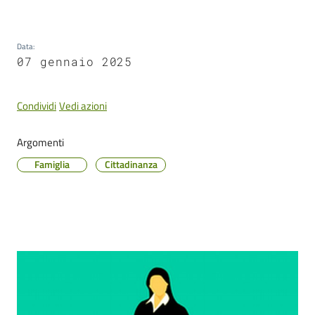
Cento
Data
:
07 gennaio 2025
Amministrazione
Condividi
Vedi azioni
Trasparente
Argomenti
Tutti
gli
Famiglia
Cittadinanza
argomenti...
Seguici
Contenuto
su