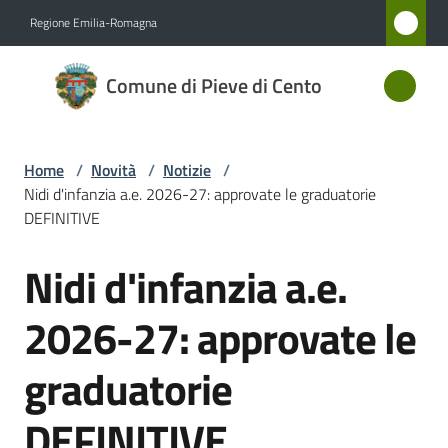
Vai al contenuto
Vai alla navigazione
Vai al footer
Regione Emilia-Romagna
Comune
Comune di Pieve di Cento
di Pieve
di Cento
Home
/
Novità
/
Notizie
/
Nidi d'infanzia a.e. 2026-27: approvate le graduatorie
Amministrazione
DEFINITIVE
Nidi d'infanzia a.e.
Novità
Salta al contenuto
Menu selezionato
2026-27: approvate le
Servizi
graduatorie
Vivere
Pieve
DEFINITIVE
di