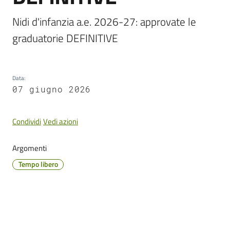
Cento
Nidi d'infanzia a.e. 2026-27: approvate le 
graduatorie DEFINITIVE
Amministrazione
Trasparente
Data
:
07 giugno 2026
Tutti
gli
Condividi
Vedi azioni
argomenti...
Argomenti
Tempo libero
Seguici
su