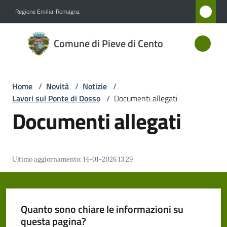
Vai al contenuto
Vai alla navigazione
Vai al footer
Regione Emilia-Romagna
Comune
Comune di Pieve di Cento
di Pieve
di Cento
Home
/
Novità
/
Notizie
/
Lavori sul Ponte di Dosso
/
Documenti allegati
Amministrazione
Documenti allegati
Novità
Menu selezionato
Ultimo aggiornamento
:
14-01-2026 13:29
Servizi
Vivere
Pieve
Quanto sono chiare le informazioni su
di
questa pagina?