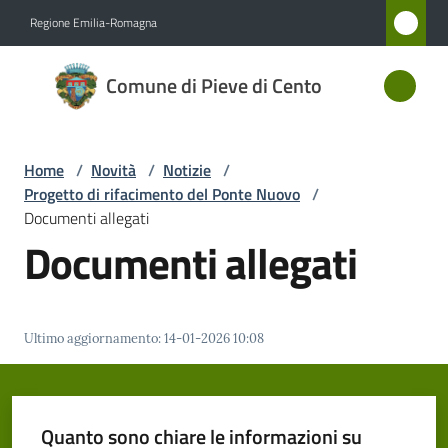
Vai al contenuto
Vai alla navigazione
Vai al footer
Regione Emilia-Romagna
Comune
Comune di Pieve di Cento
di Pieve
di Cento
Home
/
Novità
/
Notizie
/
Progetto di rifacimento del Ponte Nuovo
/
Amministrazione
Documenti allegati
Documenti allegati
Novità
Menu selezionato
Servizi
Ultimo aggiornamento
:
14-01-2026 10:08
Vivere
Pieve
di
Quanto sono chiare le informazioni su