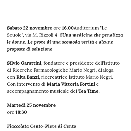
Contenuto
Sabato 22 novembre
ore
16.00
Auditorium "Le
Una medicina che penalizza
Scuole", via M. Rizzoli 4-6
le donne. Le prove di una scomoda verità e alcune
proposte di soluzione
Silvio Garattini
, fondatore e presidente dell'Istituto
di Ricerche Farmacologiche Mario Negri, dialoga
con
Rita Banzi
, ricercatrice Istituto Mario Negri.
Con intervento di
Maria Vittoria Fortini
e
accompagnamento musicale dei
Tea Time
.
Martedì 25 novembre
ore
18:30
Fiaccolata Cento-Pieve di Cento