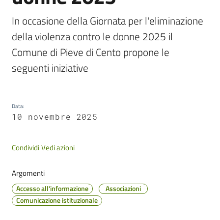
Cento
In occasione della Giornata per l'eliminazione 
della violenza contro le donne 2025 il 
Comune di Pieve di Cento propone le 
Amministrazione
seguenti iniziative
Trasparente
Tutti
Data
:
gli
10 novembre 2025
argomenti...
Condividi
Vedi azioni
Seguici
Argomenti
su
Accesso all'informazione
Associazioni
Comunicazione istituzionale