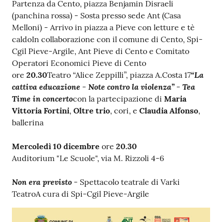
Partenza da Cento, piazza Benjamin Disraeli
(panchina rossa) - Sosta presso sede Ant (Casa
Melloni) - Arrivo in piazza a Pieve con letture e tè
caldoIn collaborazione con il comune di Cento, Spi-
Cgil Pieve-Argile, Ant Pieve di Cento e Comitato
Operatori Economici Pieve di Cento
“La
ore
20.30
Teatro “Alice Zeppilli”, piazza A.Costa 17
cattiva educazione - Note contro la violenza” - Tea
Time in concerto
con la partecipazione di
Maria
Vittoria Fortini
,
Oltre trio
, cori, e
Claudia Alfonso
,
ballerina
Mercoledì 10 dicembre
ore
20.30
Auditorium "Le Scuole", via M. Rizzoli 4-6
Non era previsto -
Spettacolo teatrale di Varki
TeatroA cura di Spi-Cgil Pieve-Argile