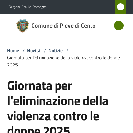
Vai al contenuto
Vai alla navigazione
Vai al footer
Regione Emilia-Romagna
Comune
Comune di Pieve di Cento
di Pieve
di Cento
Home
/
Novità
/
Notizie
/
Giornata per l'eliminazione della violenza contro le donne
Amministrazione
2025
Giornata per
Novità
Salta al contenuto
Menu selezionato
l'eliminazione della
Servizi
violenza contro le
Vivere
Pieve
donne 2025
di