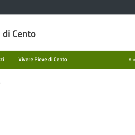
 di Cento
zi
Vivere Pieve di Cento
Amm
e