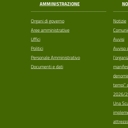
AMMINISTRAZIONE
NO
Organi di governo
Notizie
Aree amministrative
Comunic
Uffici
Avvisi
Politici
Avviso 
Personale Amministrativo
l’organi
Documenti e dati
manifes
denomin
tempi” d
2026/2
Una Scu
implemen
attrezz