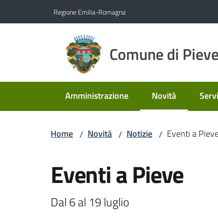
Vai al contenuto
Vai alla navigazione
Vai al footer
Regione Emilia-Romagna
Comune di Pieve
Amministrazione
Novità
Servi
Menu selezionato
Home
Novità
Notizie
Eventi a Piev
/
/
/
Salta al contenuto
Eventi a Pieve
Dal 6 al 19 luglio