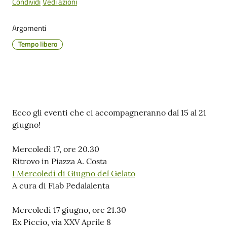
Cento
Condividi
Vedi azioni
Argomenti
Tempo libero
Amministrazione
Trasparente
Tutti
Contenuto
Ecco gli eventi che ci accompagneranno dal 15 al 21
gli
giugno!
argomenti...
Mercoledì 17, ore 20.30
Ritrovo in Piazza A. Costa
Seguici
I Mercoledì di Giugno del Gelato
su
A cura di Fiab Pedalalenta
Mercoledì 17 giugno, ore 21.30
Ex Piccio, via XXV Aprile 8