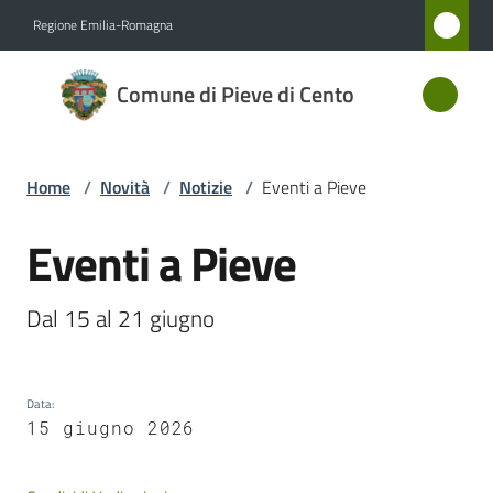
Vai al contenuto
Vai alla navigazione
Vai al footer
Regione Emilia-Romagna
Comune
Comune di Pieve di Cento
di Pieve
di Cento
Home
/
Novità
/
Notizie
/
Eventi a Pieve
Amministrazione
Eventi a Pieve
Salta al contenuto
Novità
Dal 15 al 21 giugno
Menu selezionato
Servizi
Data
:
Vivere
15 giugno 2026
Pieve
di