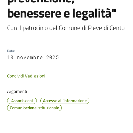
Cento
benessere e legalità"
Con il patrocinio del Comune di Pieve di Cento
Amministrazione
Trasparente
Data
:
10 novembre 2025
Tutti
gli
argomenti...
Condividi
Vedi azioni
Argomenti
Associazioni
Accesso all'informazione
Seguici
Comunicazione istituzionale
su