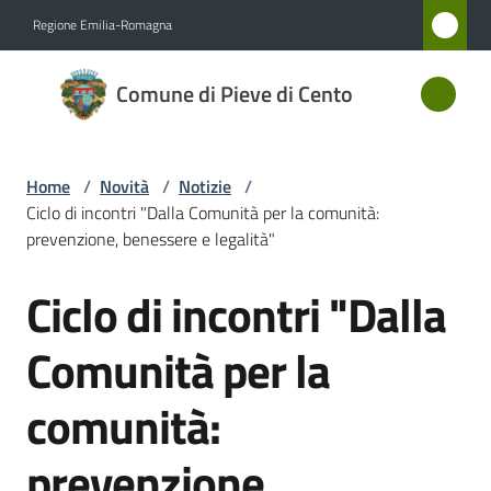
Vai al contenuto
Vai alla navigazione
Vai al footer
Regione Emilia-Romagna
Comune
Comune di Pieve di Cento
di Pieve
di Cento
Home
/
Novità
/
Notizie
/
Ciclo di incontri "Dalla Comunità per la comunità:
Amministrazione
prevenzione, benessere e legalità"
Ciclo di incontri "Dalla
Novità
Salta al contenuto
Menu selezionato
Comunità per la
Servizi
comunità:
Vivere
Pieve
prevenzione,
di