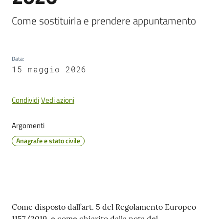
Cento
Come sostituirla e prendere appuntamento
Data
:
Amministrazione
15 maggio 2026
Trasparente
Condividi
Vedi azioni
Tutti
gli
argomenti...
Argomenti
Anagrafe e stato civile
Seguici
su
Contenuto
Come disposto dall’art. 5 del Regolamento Europeo
1157/2019, e come chiarito dalla nota del