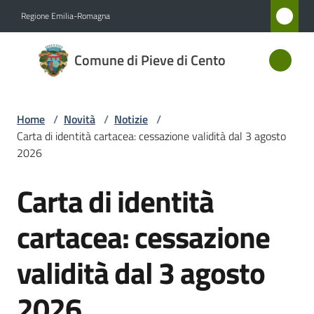
Vai al contenuto
Vai alla navigazione
Vai al footer
Regione Emilia-Romagna
Comune
Comune di Pieve di Cento
di Pieve
di Cento
Home
/
Novità
/
Notizie
/
Carta di identità cartacea: cessazione validità dal 3 agosto
Amministrazione
2026
Carta di identità
Novità
Salta al contenuto
Menu selezionato
cartacea: cessazione
Servizi
validità dal 3 agosto
Vivere
Pieve
2026
di