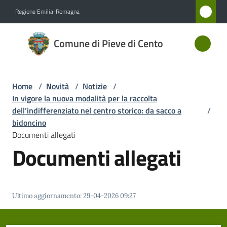
Vai al contenuto
Vai alla navigazione
Vai al footer
Regione Emilia-Romagna
Comune
Comune di Pieve di Cento
di Pieve
di Cento
Home
/
Novità
/
Notizie
/
In vigore la nuova modalità per la raccolta
Amministrazione
dell’indifferenziato nel centro storico: da sacco a
/
bidoncino
Documenti allegati
Novità
Documenti allegati
Menu selezionato
Servizi
Vivere
Ultimo aggiornamento
:
29-04-2026 09:27
Pieve
di