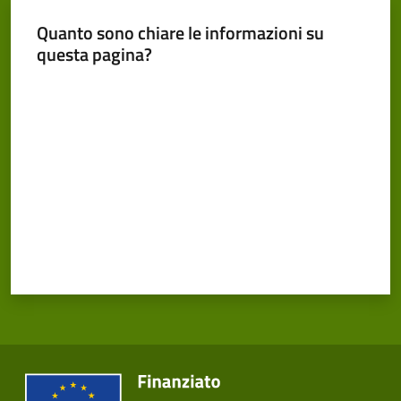
Cento
Quanto sono chiare le informazioni su
questa pagina?
Valuta da 1 a 5 stelle
Amministrazione
Trasparente
Tutti
gli
argomenti...
Seguici
su