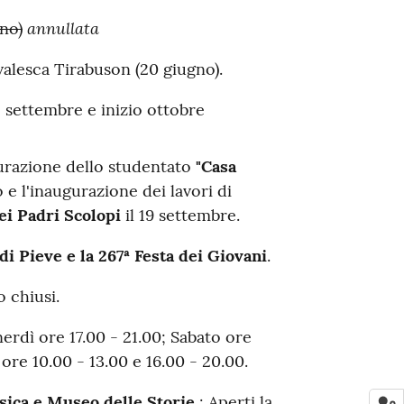
annullata
no)
valesca Tirabuson (20 giugno)
.
ne settembre e inizio ottobre
urazione dello studentato
"Casa
io
e l'inaugurazione dei lavori di
ei Padri Scolopi
il 19 settembre
.
di Pieve e la 267ª Festa dei Giovani
.
 chiusi.
nerdì ore 17.00 - 21.00
; Sabato ore
ore 10.00 - 13.00 e 16.00 - 20.00
.
sica e Museo delle Storie
: Aperti la