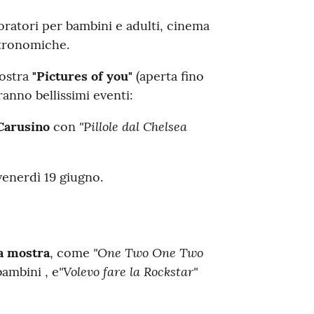
oratori per bambini e adulti, cinema
stronomiche
.
mostra
"Pictures of you"
(aperta fino
anno bellissimi eventi:
"Pillole dal Chelsea
Carusino
con
enerdì 19 giugno
.
"One Two One Two
la mostra
, come
"Volevo fare la Rockstar"
bambini
, e