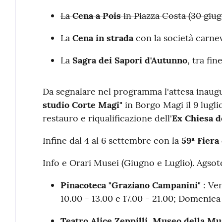
La
Cena a Pois
in Piazza Costa (30 giug
La
Cena in strada
con la società carne
La
Sagra dei Sapori d'Autunno
, tra fi
Da segnalare nel programma l'attesa inaug
studio Corte Magi"
in Borgo Magi il 9 lugl
restauro e riqualificazione dell'
Ex Chiesa d
Infine dal 4 al 6 settembre con la
59ª Fiera 
Info e Orari Musei (Giugno e Luglio). Agsoto
Pinacoteca "Graziano Campanini"
: Ve
10.00 - 13.00 e 17.00 - 21.00
; Domenica 
Teatro Alice Zeppilli, Museo della Mu