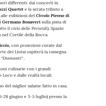
ri differenti: dai concerti in
uzzi Quartet
e la serata tributo a
Circolo Pievese di
o alle esibizioni del
di
Germano Bonaveri
sulla pista di
tto il cielo delle Perseidi
)
. Spazio
z
nel Cortile della Rocca
.
iccio,
con proiezioni curate dal
te dei Liutai ospiterà la rassegna
"Diamanti"
e
.
ioni culinarie con i grandi
Loco e dalle realtà locali
:
o del miglior salame fatto in casa
.
6-28 giugno e 3-5 luglio) presso la