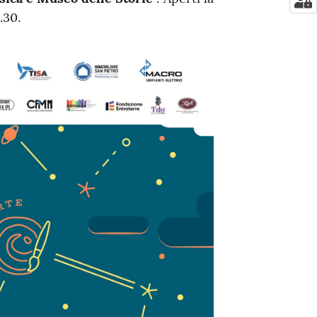
.30
.