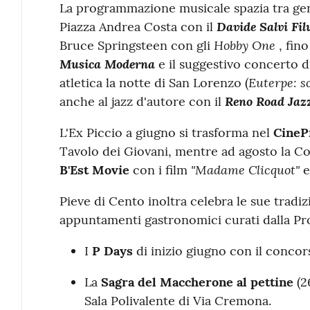
La programmazione musicale spazia tra gene
Davide Salvi Fil
Piazza Andrea Costa con il
Hobby One
Bruce Springsteen con gli
, fin
Musica Moderna
e il suggestivo concerto 
Euterpe: so
atletica la notte di San Lorenzo (
Reno Road Jaz
anche al jazz d'autore con il
L'Ex Piccio a giugno si trasforma nel
CineP
Tavolo dei Giovani, mentre ad agosto la Cor
"Madame Clicquot"
B'Est Movie
con i film
Pieve di Cento inoltra celebra le sue tradiz
appuntamenti gastronomici curati dalla Pro 
I
P Days
di inizio giugno con il concors
La
Sagra del Maccherone al pettine
(2
Sala Polivalente di Via Cremona
.