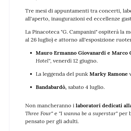
Tre mesi di appuntamenti tra concerti, lab
all'aperto, inaugurazioni ed eccellenze ga
La Pinacoteca "G. Campanini"
ospiterà la 
al 26 luglio)
e attorno all'esposizione ruoter
Mauro Ermanno Giovanardi e Marco 
Hotel",
venerdì 12 giugno
.
La leggenda del punk
Marky Ramone
v
Bandabardò,
sabato 4 luglio
.
Non mancheranno i
laboratori dedicati al
Three Four"
"I wanna be a superstar"
e
per 
pensato per gli adulti
.