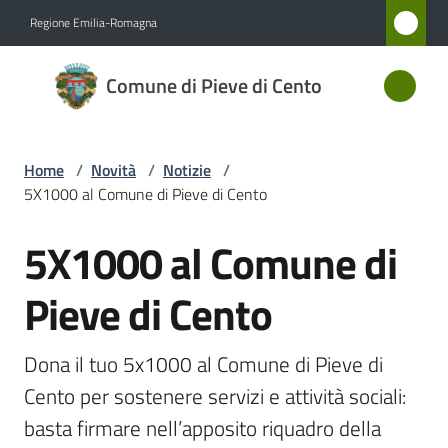
Vai al contenuto
Vai alla navigazione
Vai al footer
Regione Emilia-Romagna
Comune
Comune di Pieve di Cento
di Pieve
di Cento
Home
/
Novità
/
Notizie
/
5X1000 al Comune di Pieve di Cento
Amministrazione
5X1000 al Comune di
Salta al contenuto
Novità
Menu selezionato
Pieve di Cento
Servizi
Dona il tuo 5x1000 al Comune di Pieve di 
Vivere
Cento per sostenere servizi e attività sociali: 
Pieve
basta firmare nell’apposito riquadro della 
di