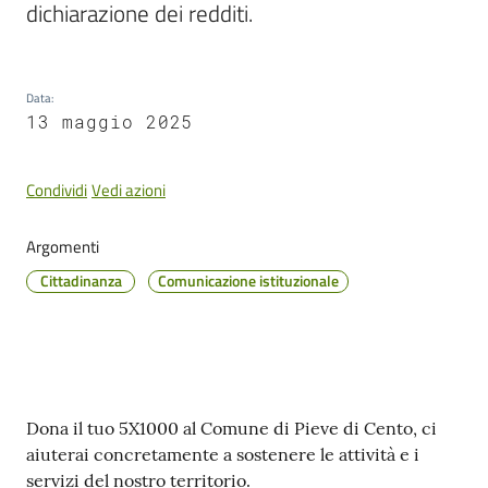
Cento
dichiarazione dei redditi.
Data
:
13 maggio 2025
Amministrazione
Trasparente
Condividi
Vedi azioni
Tutti
Argomenti
gli
argomenti...
Cittadinanza
Comunicazione istituzionale
Seguici
su
Contenuto
Dona il tuo 5X1000 al Comune di Pieve di Cento, ci
aiuterai concretamente a sostenere le attività e i
servizi del nostro territorio.