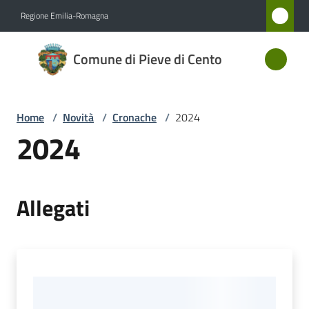
Vai al contenuto
Vai alla navigazione
Vai al footer
Regione Emilia-Romagna
Comune
Comune di Pieve di Cento
di Pieve
di Cento
Home
/
Novità
/
Cronache
/
2024
2024
Amministrazione
Novità
Allegati
Menu selezionato
Servizi
Vivere
Pieve
di