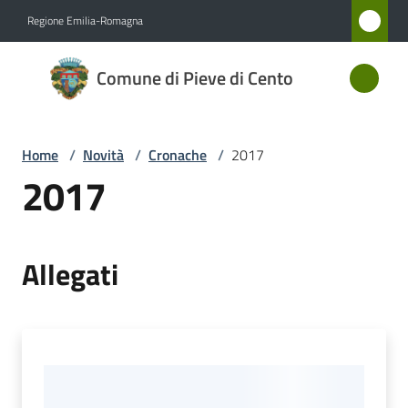
Vai al contenuto
Vai alla navigazione
Vai al footer
Regione Emilia-Romagna
Comune
Comune di Pieve di Cento
di Pieve
di Cento
Home
/
Novità
/
Cronache
/
2017
2017
Amministrazione
Novità
Allegati
Menu selezionato
Servizi
Vivere
Pieve
di