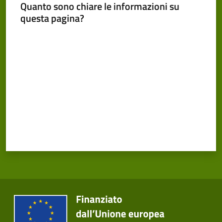
Cento
Quanto sono chiare le informazioni su
questa pagina?
Valuta da 1 a 5 stelle
Amministrazione
Trasparente
Tutti
gli
argomenti...
Seguici
su