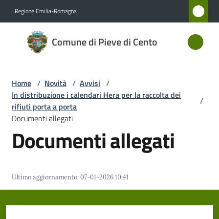
Vai al contenuto
Vai alla navigazione
Vai al footer
Regione Emilia-Romagna
Comune
Comune di Pieve di Cento
di Pieve
di Cento
Home
/
Novità
/
Avvisi
/
In distribuzione i calendari Hera per la raccolta dei
/
Amministrazione
rifiuti porta a porta
Documenti allegati
Documenti allegati
Novità
Menu selezionato
Servizi
Ultimo aggiornamento
:
07-01-2026 10:41
Vivere
Pieve
di