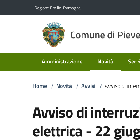
Vai al contenuto
Vai alla navigazione
Vai al footer
Regione Emilia-Romagna
Comune di Pieve
Amministrazione
Novità
Servi
Menu selezionato
Home
Novità
Avvisi
Avviso di inter
/
/
/
Salta al contenuto
Avviso di interruz
elettrica - 22 giu