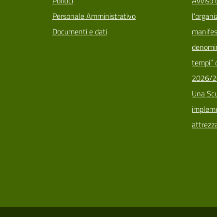
Politici
Avviso 
Personale Amministrativo
l’organi
Documenti e dati
manifes
denomin
tempi” d
2026/2
Una Scu
implemen
attrezz