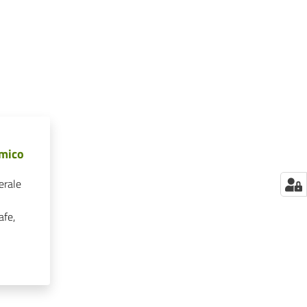
omico
erale
afe,