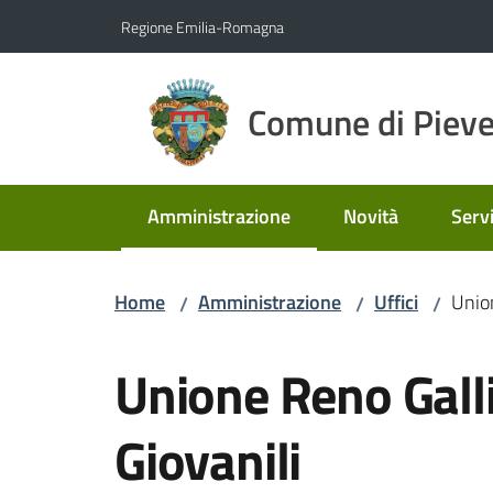
Vai al contenuto
Vai alla navigazione
Vai al footer
Regione Emilia-Romagna
Comune di Pieve
Amministrazione
Novità
Servi
Menu selezionato
Home
Amministrazione
Uffici
Union
/
/
/
Salta al contenuto
Unione Reno Galli
Giovanili