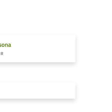
rsona
18