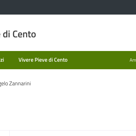
 di Cento
zi
Vivere Pieve di Cento
Amm
elo Zannarini