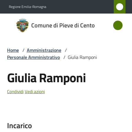
Vai al contenuto
Vai alla navigazione
Vai al footer
Regione Emilia-Romagna
Comune
Comune di Pieve di Cento
di Pieve
di Cento
Home
/
Amministrazione
/
Personale Amministrativo
/
Giulia Ramponi
Amministrazione
Menu selezionato
Giulia Ramponi
Salta al contenuto
Novità
Condividi
Vedi azioni
Servizi
Vivere
Pieve
Incarico
di