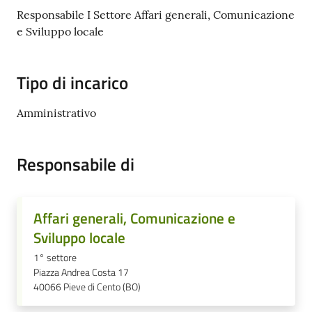
Cento
Responsabile I Settore Affari generali, Comunicazione
e Sviluppo locale
Tipo di incarico
Amministrazione
Trasparente
Amministrativo
Tutti
Responsabile di
gli
argomenti...
Affari generali, Comunicazione e
Sviluppo locale
Seguici
su
1° settore
Piazza Andrea Costa 17
40066
Pieve di Cento (BO)