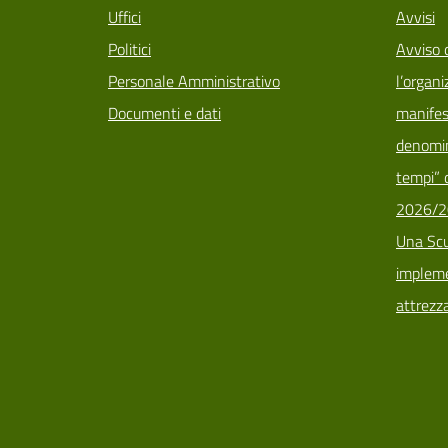
Uffici
Avvisi
Politici
Avviso 
Personale Amministrativo
l’organi
Documenti e dati
manifes
denomin
tempi” d
2026/2
Una Scu
implemen
attrezz