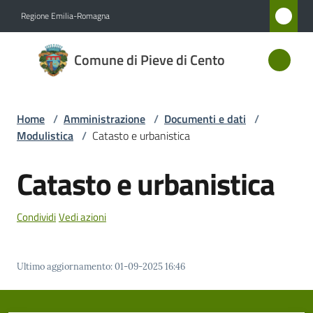
Vai al contenuto
Vai alla navigazione
Vai al footer
Regione Emilia-Romagna
Comune
Comune di Pieve di Cento
di Pieve
di Cento
Home
/
Amministrazione
/
Documenti e dati
/
Modulistica
/
Catasto e urbanistica
Amministrazione
Menu selezionato
Catasto e urbanistica
Novità
Condividi
Vedi azioni
Servizi
Vivere
Ultimo aggiornamento
:
01-09-2025 16:46
Pieve
di