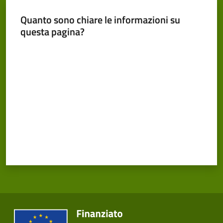
Cento
Quanto sono chiare le informazioni su
questa pagina?
Valuta da 1 a 5 stelle
Amministrazione
Trasparente
Tutti
gli
argomenti...
Seguici
su