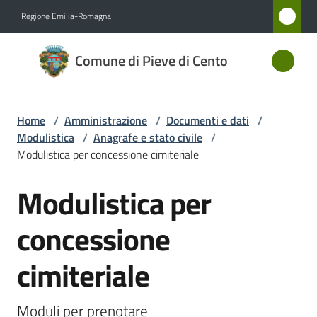
Vai al contenuto
Vai alla navigazione
Vai al footer
Regione Emilia-Romagna
Comune
Comune di Pieve di Cento
di Pieve
di Cento
Home
/
Amministrazione
/
Documenti e dati
/
Modulistica
/
Anagrafe e stato civile
/
Amministrazione
Modulistica per concessione cimiteriale
Menu selezionato
Modulistica per
Novità
Salta al contenuto
concessione
Servizi
cimiteriale
Vivere
Pieve
di
Moduli per prenotare 