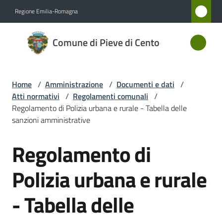
Vai al contenuto
Vai alla navigazione
Vai al footer
Regione Emilia-Romagna
Comune
Comune di Pieve di Cento
di Pieve
di Cento
Home
/
Amministrazione
/
Documenti e dati
/
Atti normativi
/
Regolamenti comunali
/
Amministrazione
Regolamento di Polizia urbana e rurale - Tabella delle
Menu selezionato
sanzioni amministrative
Novità
Regolamento di
Salta al contenuto
Servizi
Polizia urbana e rurale
Vivere
- Tabella delle
Pieve
di