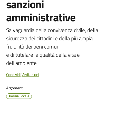
sanzioni
Cento
amministrative
Salvaguardia della convivenza civile, della 
Amministrazione
sicurezza dei cittadini e della più ampia 
Trasparente
fruibilità dei beni comuni

Tutti
e di tutelare la qualità della vita e 
gli
dell'ambiente
argomenti...
Condividi
Vedi azioni
Seguici
Argomenti
su
Polizia Locale