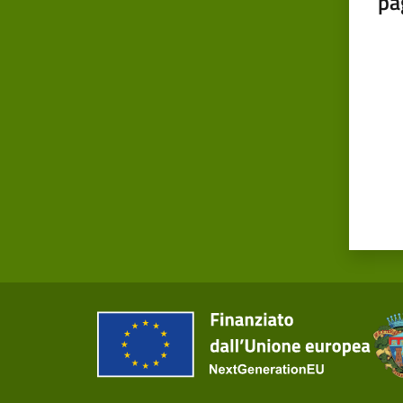
pa
Valut