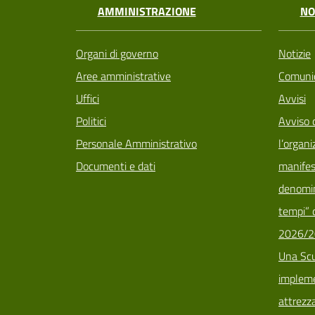
AMMINISTRAZIONE
NO
Organi di governo
Notizie
Aree amministrative
Comunic
Uffici
Avvisi
Politici
Avviso 
Personale Amministrativo
l’organi
Documenti e dati
manifes
denomin
tempi” d
2026/2
Una Scu
implemen
attrezz