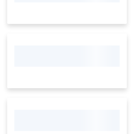
Cento
Amministrazione
Trasparente
Menu selezionato
Tutti
gli
argomenti...
Seguici
su