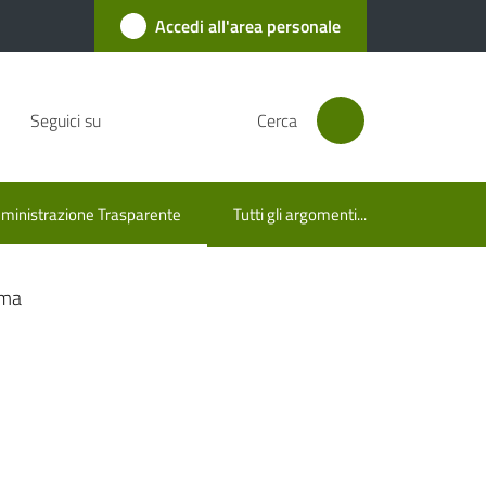
Accedi all'area personale
Seguici su
Cerca
inistrazione Trasparente
Tutti gli argomenti...
u selezionato
mma