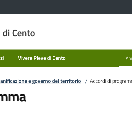
 di Cento
zi
Vivere Pieve di Cento
Amm
Men
ianificazione e governo del territorio
Accordi di progra
/
ramma