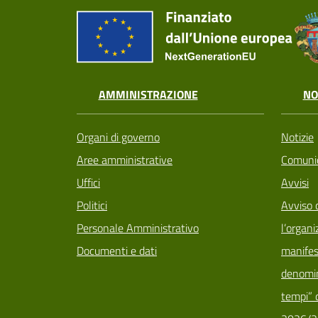
AMMINISTRAZIONE
NO
Organi di governo
Notizie
Aree amministrative
Comunic
Uffici
Avvisi
Politici
Avviso 
Personale Amministrativo
l’organi
Documenti e dati
manifes
denomin
tempi” d