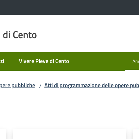
 di Cento
zi
Vivere Pieve di Cento
Amm
Men
pere pubbliche
Atti di programmazione delle opere pub
/