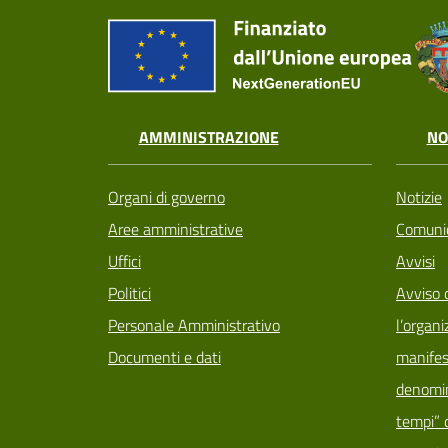
AMMINISTRAZIONE
NO
Organi di governo
Notizie
Aree amministrative
Comunic
Uffici
Avvisi
Politici
Avviso 
Personale Amministrativo
l’organi
Documenti e dati
manifes
denomin
tempi” d