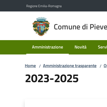
Vai al contenuto
Vai alla navigazione
Vai al footer
Regione Emilia-Romagna
Comune di Pieve
Amministrazione
Novità
Servi
Menu selezionato
Home
Amministrazione trasparente
O
/
/
2023-2025