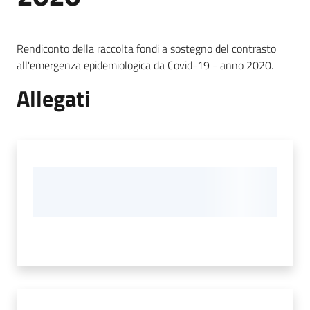
Cento
Rendiconto della raccolta fondi a sostegno del contrasto
all'emergenza epidemiologica da Covid-19 - anno 2020.
Amministrazione
Allegati
Trasparente
Menu selezionato
Tutti
gli
argomenti...
Seguici
su