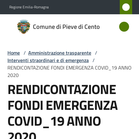
Vai al contenuto
Vai alla navigazione
Vai al footer
Regione Emilia-Romagna
Comune
Comune di Pieve di Cento
di Pieve
di Cento
Home
/
Amministrazione trasparente
/
Interventi straordinari e di emergenza
/
Amministrazione
RENDICONTAZIONE FONDI EMERGENZA COVID_19 ANNO
Menu selezionato
2020
RENDICONTAZIONE
Novità
FONDI EMERGENZA
Servizi
COVID_19 ANNO
Vivere
Pieve
2020
di