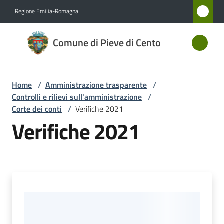
Vai al contenuto
Vai alla navigazione
Vai al footer
Regione Emilia-Romagna
Comune
Comune di Pieve di Cento
di Pieve
di Cento
Home
/
Amministrazione trasparente
/
Controlli e rilievi sull'amministrazione
/
Amministrazione
Corte dei conti
/
Verifiche 2021
Menu selezionato
Verifiche 2021
Novità
Servizi
Vivere
Pieve
di