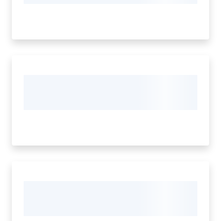
Cento
Amministrazione
Trasparente
Menu selezionato
Tutti
gli
argomenti...
Seguici
su