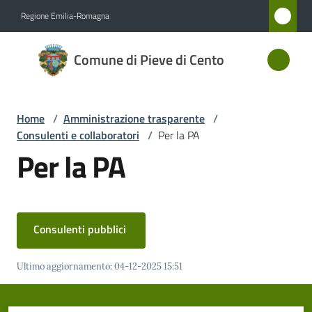
Vai al contenuto
Vai alla navigazione
Vai al footer
Regione Emilia-Romagna
Comune
Comune di Pieve di Cento
di Pieve
di Cento
Home
/
Amministrazione trasparente
/
Consulenti e collaboratori
/
Per la PA
Amministrazione
Per la PA
Menu selezionato
Novità
Servizi
Consulenti pubblici
Vivere
Ultimo aggiornamento
:
04-12-2025 15:51
Pieve
di