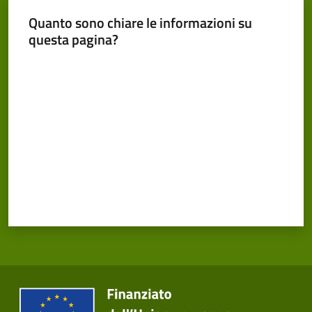
Cento
Quanto sono chiare le informazioni su
questa pagina?
Valuta da 1 a 5 stelle
Amministrazione
Trasparente
Menu selezionato
Tutti
gli
argomenti...
Seguici
su