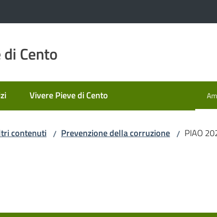
 di Cento
zi
Vivere Pieve di Cento
Amm
Men
ltri contenuti
Prevenzione della corruzione
PIAO 20
/
/