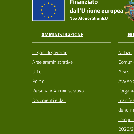
AMMINISTRAZIONE
NO
Organi di governo
Notizie
Aree amministrative
Comunic
Uffici
Avvisi
Politici
Avviso 
Personale Amministrativo
l’organi
Documenti e dati
manifes
denomin
tempi” d
2026/2