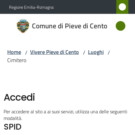
Vai al contenuto
Vai alla navigazione
Vai al footer
Regione Emilia-Romagna
Comune
Comune di Pieve di Cento
di Pieve
di Cento
Home
Vivere Pieve di Cento
Luoghi
/
/
/
Cimitero
Amministrazione
Novità
Accedi
Servizi
Per accedere al sito a ai suoi servizi, utilizza una delle seguenti
Vivere
modalità.
SPID
Pieve
di