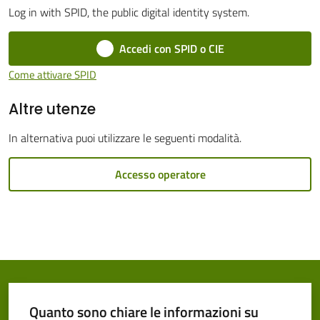
Log in with SPID, the public digital identity system.
Cento
Menu selezionato
Accedi con SPID o CIE
Come attivare SPID
Altre utenze
Amministrazione
Trasparente
In alternativa puoi utilizzare le seguenti modalità.
Tutti
Accesso operatore
gli
argomenti...
Seguici
su
Quanto sono chiare le informazioni su