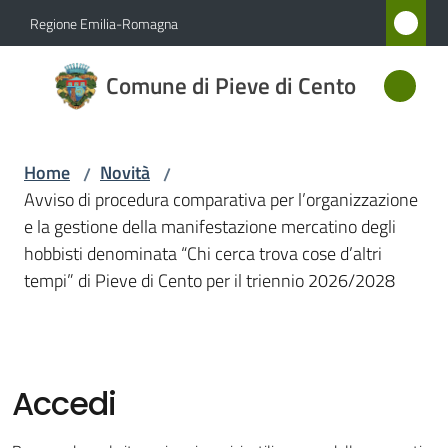
Vai al contenuto
Vai alla navigazione
Vai al footer
Regione Emilia-Romagna
Comune
Comune di Pieve di Cento
di Pieve
di Cento
Home
Novità
/
/
Avviso di procedura comparativa per l’organizzazione
Amministrazione
e la gestione della manifestazione mercatino degli
hobbisti denominata “Chi cerca trova cose d’altri
Novità
tempi” di Pieve di Cento per il triennio 2026/2028
Menu selezionato
Servizi
Vivere
Accedi
Pieve
di