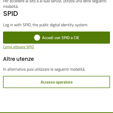
Per accedere al sito a ai suoi servizi, utilizza una delle seguenti
Cento
modalità.
SPID
Log in with SPID, the public digital identity system.
Accedi con SPID o CIE
Amministrazione
Trasparente
Come attivare SPID
Altre utenze
Tutti
gli
In alternativa puoi utilizzare le seguenti modalità.
argomenti...
Accesso operatore
Seguici
su