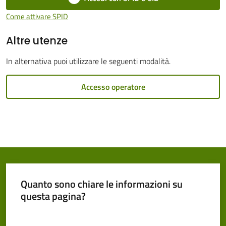
Cento
Come attivare SPID
Altre utenze
In alternativa puoi utilizzare le seguenti modalità.
Amministrazione
Accesso operatore
Trasparente
Tutti
gli
argomenti...
Quanto sono chiare le informazioni su
Seguici
questa pagina?
su
Valuta da 1 a 5 stelle