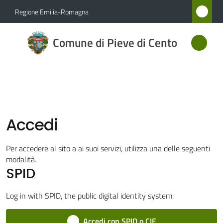
Vai al contenuto
Vai alla navigazione
Vai al footer
Regione Emilia-Romagna
Comune
Comune di Pieve di Cento
di Pieve
di Cento
Amministrazione
Accedi
Novità
Per accedere al sito a ai suoi servizi, utilizza una delle seguenti
modalità.
Servizi
SPID
Vivere
Log in with SPID, the public digital identity system.
Pieve
di
Accedi con SPID o CIE