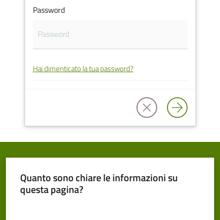
Password
Cento
Hai dimenticato la tua password?
Amministrazione
Trasparente
Tutti
gli
argomenti...
Quanto sono chiare le informazioni su
Seguici
questa pagina?
su
Valuta da 1 a 5 stelle