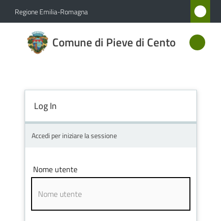
Vai al contenuto
Vai alla navigazione
Vai al footer
Regione Emilia-Romagna
Comune
Comune di Pieve di Cento
di Pieve
di Cento
Log In
Amministrazione
Novità
Accedi per iniziare la sessione
Servizi
Nome utente
Vivere
Pieve
di